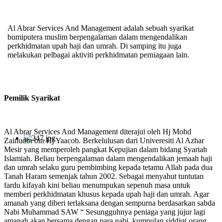
Al Abrar Services And Management adalah sebuah syarikat
bumiputera muslim berpengalaman dalam mengendalikan
perkhidmatan upah haji dan umrah. Di samping itu juga
melakukan pelbagai aktiviti perkhidmatan perniagaan lain.
Pemilik Syarikat
Al Abrar Services And Management diterajui oleh Hj Mohd
Zainudin bin Hj Yaacob. Berkelulusan dari Univeresiti Al Azhar
Mesir yang memperoleh pangkat Kepujian dalam bidang Syariah
Islamiah. Beliau berpengalaman dalam mengendalikan jemaah haji
dan umrah selaku guru pembimbing kepada tetamu Allah pada dua
Tanah Haram semenjak tahun 2002. Sebagai menyahut tuntutan
fardu kifayah kini beliau menumpukan sepenuh masa untuk
memberi perkhidmatan khusus kepada upah haji dan umrah. Agar
amanah yang diberi terlaksana dengan sempurna berdasarkan sabda
Nabi Muhammad SAW “ Sesungguhnya peniaga yang jujur lagi
amanah akan bersama dengan para nabi, kumpulan siddiq( orang