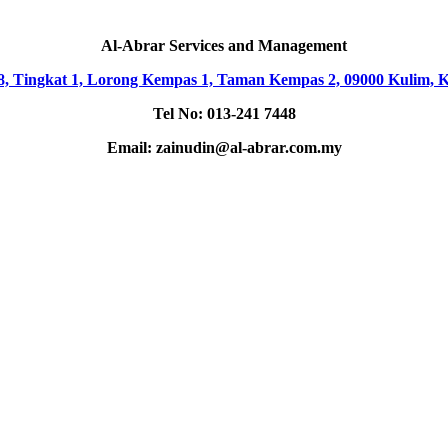
Al-Abrar Services and Management
8, Tingkat 1, Lorong Kempas 1, Taman Kempas 2, 09000 Kulim, 
Tel No: 013-241 7448
Email: zainudin@al-abrar.com.my