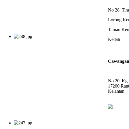
No 28, Tin
Lorong Ke
Taman Kem
Kedah
Cawanga
No.20, Kg
17200 Rant
Kelantan